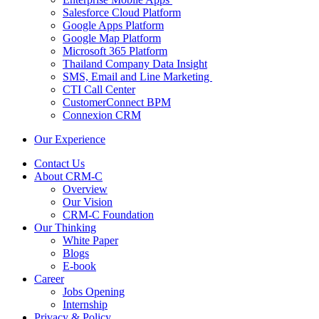
Salesforce Cloud Platform
Google Apps Platform
Google Map Platform
Microsoft 365 Platform
Thailand Company Data Insight
SMS, Email and Line Marketing
CTI Call Center
CustomerConnect BPM
Connexion CRM
Our Experience
Contact Us
About CRM-C
Overview
Our Vision
CRM-C Foundation
Our Thinking
White Paper
Blogs
E-book
Career
Jobs Opening
Internship
Privacy & Policy