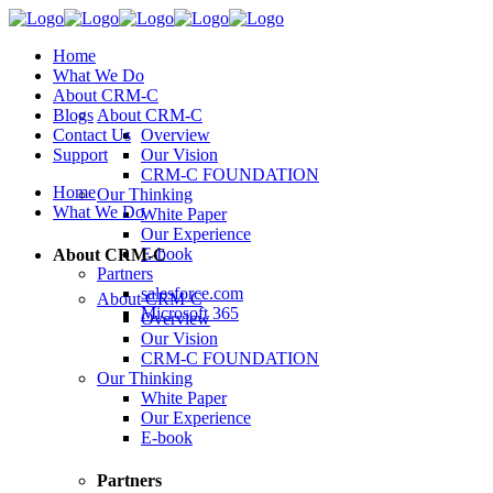
Home
What We Do
About CRM-C
Blogs
About CRM-C
Contact Us
Overview
Support
Our Vision
CRM-C FOUNDATION
Home
Our Thinking
What We Do
White Paper
Our Experience
E-book
About CRM-C
Partners
salesforce.com
About CRM-C
Microsoft 365
Overview
Our Vision
CRM-C FOUNDATION
Our Thinking
White Paper
Our Experience
E-book
Partners